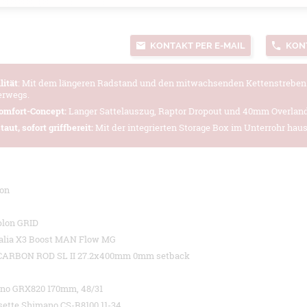
KONTAKT PER E-MAIL
KON
lität
: Mit dem längeren Radstand und den mitwachsenden Kettenstreben b
erwegs.
omfort-Concept:
Langer Sattelauszug, Raptor Dropout und 40mm Overland-
taut, sofort griffbereit:
Mit der integrierten Storage Box im Unterrohr hau
bon
plon GRID
Italia X3 Boost MAN Flow MG
 CARBON ROD SL II 27.2x400mm 0mm setback
no GRX820 170mm, 48/31
sette Shimano CS-R8100 11-34