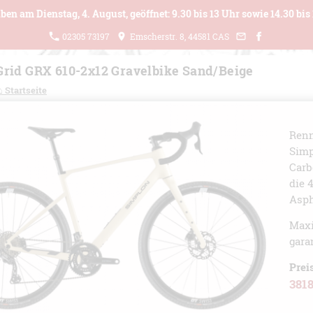
ben am Dienstag, 4. August, geöffnet: 9.30 bis 13 Uhr sowie 14.30 bis 
02305 73197
Emscherstr. 8, 44581 CAS
rid GRX 610-2x12 Gravelbike Sand/Beige
⌂ Startseite
Renn
Simp
Carb
die 
Asph
Maxi
garan
Prei
3818