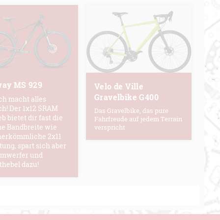
ay MS 929
Velo de Ville
Gravelbike G400
ch macht alles
ch! Der 1x12 SRAM
Das Gravelbike, das pure
b bietet dir fast die
Fahrfreude auf jedem Terrain
he Bandbreite wie
verspricht
herkömmliche 2x11
tung, spart sich aber
Umwerfer und
thebel dazu!