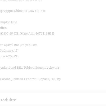
tgrupppe:
Shimano GRX 610-24s
Simplon Grid
eifen
 G1800-25, DB, GOne Allr. 40TLE, SHI 11
on Gravel Bar Crbon 40 cm
II 80mm x 12°
cros AZX-298
 Lenkerband Bike Ribbon Spugna schwarz
wicht (Fahrrad + Fahrer + Gepäck): 130 kg
Produkte