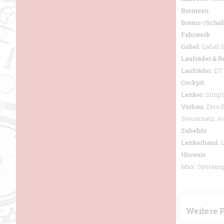
Bremsen
Brems-/Schal
Fahrwerk
Gabel:
Gabel 
Laufräder & R
Laufräder
: DT
Cockpit
Lenker:
Simpl
Vorbau:
Zero I
Steuersatz: A
Zubehör
Lenkerband
:
Hinweis
Max. Systemge
Weitere 