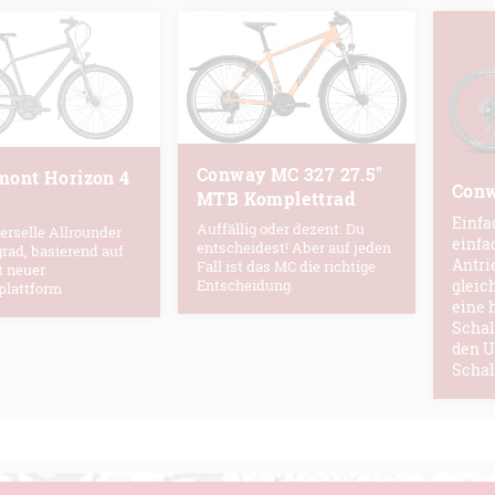
Conway MC 327 27.5"
mont Horizon 4
Conw
MTB Komplettrad
Einfa
Auffällig oder dezent: Du
erselle Allrounder
einfa
entscheidest! Aber auf jeden
rad, basierend auf
Antrie
Fall ist das MC die richtige
t neuer
gleic
Entscheidung.
lattform
eine 
Schal
den 
Schal