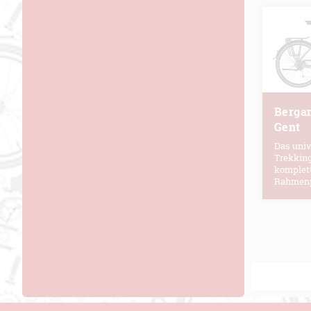
Berga
Gent
Das univ
Trekking
komplet
Rahmenp