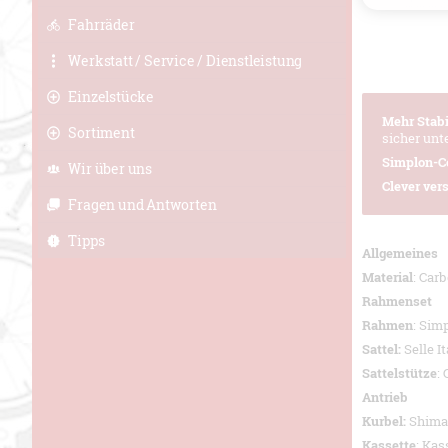
Fahrräder
Werkstatt / Service / Dienstleistung
Einzelstücke
Mehr Stabi
Sortiment
sicher unt
Simplon-C
Wir über uns
Clever vers
Fragen und Antworten
Tipps
Allgemeines
Material
: Car
Rahmenset
Rahmen
: Sim
Sattel:
Selle 
Sattelstütze
:
Antrieb
Kurbel:
Shima
Kassette
: Kas